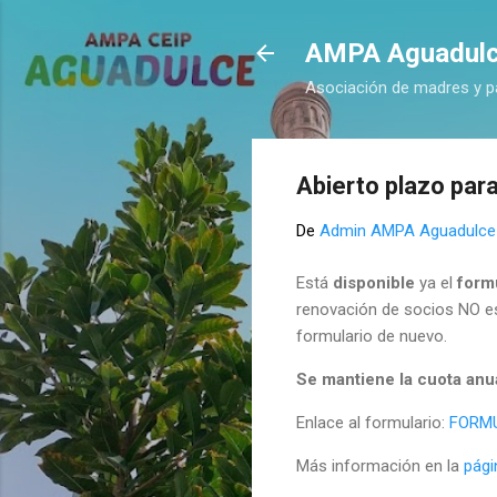
AMPA Aguadul
Asociación de madres y p
Abierto plazo par
De
Admin AMPA Aguadulce
Está
disponible
ya el
form
renovación de socios NO es
formulario de nuevo.
Se mantiene la cuota anu
Enlace al formulario:
FORM
Más información en la
pági