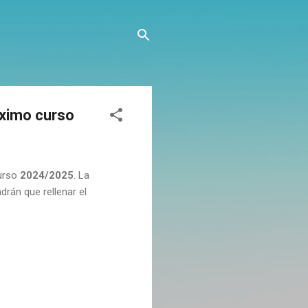
óximo curso
curso
2024/2025
. La
rán que rellenar el