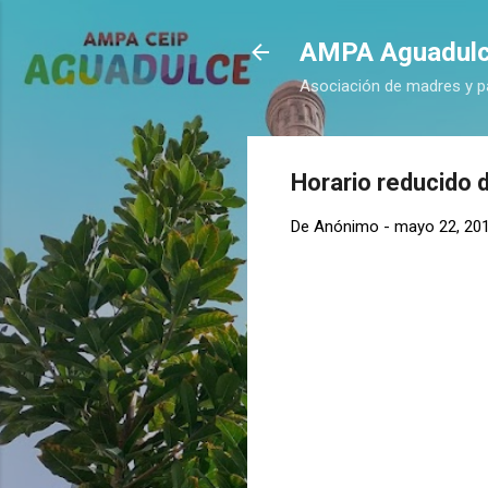
AMPA Aguadul
Asociación de madres y p
Horario reducido 
De
Anónimo
-
mayo 22, 20