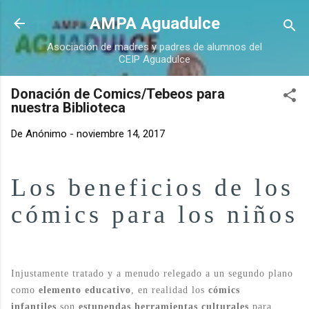
Ir al contenido principal
AMPA Aguadulce
Asociación de madres y padres de alumnos del
CEIP Aguadulce
Donación de Comics/Tebeos para
nuestra Biblioteca
De
Anónimo
-
noviembre 14, 2017
Los beneficios de los
cómics para los niños
Injustamente tratado y a menudo relegado a un segundo plano
como
elemento educativo
, en realidad los
cómics
infantiles
son
estupendas herramientas culturales
para