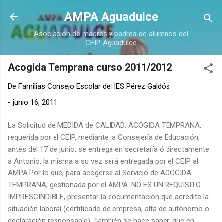
Ir al contenido principal
AMPA Aguadulce
Asociación de madres y padres de alumnos del
CEIP Aguadulce
Acogida Temprana curso 2011/2012
De
Familias Consejo Escolar del IES Pérez Galdós
-
junio 16, 2011
La Solicitud de MEDIDA de CALIDAD: ACOGIDA TEMPRANA,
requerida por el CEIP, mediante la Consejería de Educación,
antes del 17 de junio, se entrega en secretaría ó directamente
a Antonio, la misma a su vez será entregada por el CEIP al
AMPA.Por lo que, para acogerse al Servicio de ACOGIDA
TEMPRANA, gestionada por el AMPA. NO ES UN REQUISITO
IMPRESCINDIBLE, presentar la documentación que acredite la
situación laboral (certificado de empresa, alta de autónomo o
declaración responsable). También se hace saber, que en