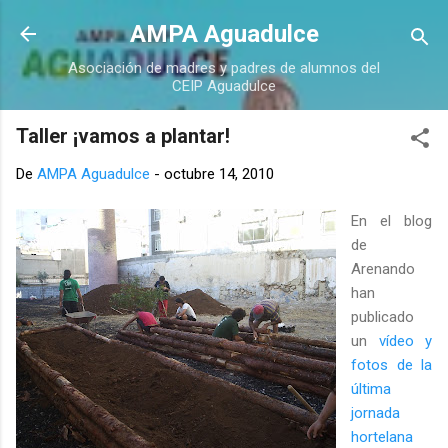
Ir al contenido principal
AMPA Aguadulce
Asociación de madres y padres de alumnos del
CEIP Aguadulce
Taller ¡vamos a plantar!
De
AMPA Aguadulce
-
octubre 14, 2010
En el blog
de
Arenando
han
publicado
un
vídeo y
fotos de la
última
jornada
hortelana