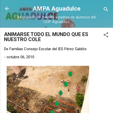
Ir al contenido principal
AMPA Aguadulce
Asociación de madres y padres de alumnos del
CEIP Aguadulce
ANIMARSE TODO EL MUNDO QUE ES
NUESTRO COLE
De
Familias Consejo Escolar del IES Pérez Galdós
-
octubre 06, 2010