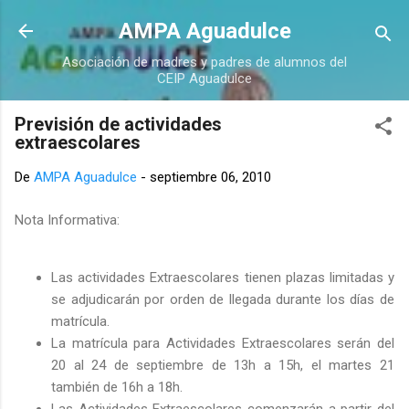
Ir al contenido principal
AMPA Aguadulce
Asociación de madres y padres de alumnos del
CEIP Aguadulce
Previsión de actividades
extraescolares
De
AMPA Aguadulce
-
septiembre 06, 2010
Nota Informativa:
Las actividades Extraescolares tienen plazas limitadas y
se adjudicarán por orden de llegada durante los días de
matrícula.
La matrícula para Actividades Extraescolares serán del
20 al 24 de septiembre de 13h a 15h, el martes 21
también de 16h a 18h.
Las Actividades Extraescolares comenzarán a partir del