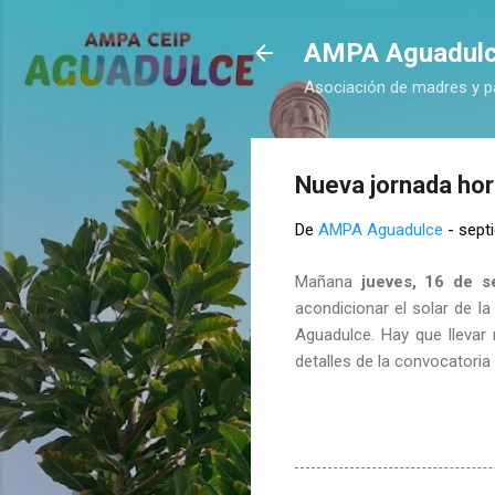
AMPA Aguadul
Asociación de madres y p
Nueva jornada hor
De
AMPA Aguadulce
-
sept
Mañana
jueves, 16 de s
acondicionar el solar de la
Aguadulce. Hay que llevar
detalles de la convocatoria