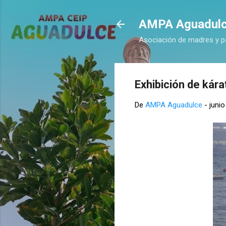
AMPA Aguadul
Asociación de madres y p
Exhibición de kára
De
AMPA Aguadulce
-
junio