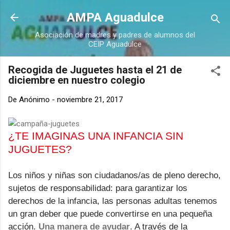
Ir al contenido principal
AMPA Aguadulce
Asociación de madres y padres de alumnos del
CEIP Aguadulce
Recogida de Juguetes hasta el 21 de
diciembre en nuestro colegio
De
Anónimo
-
noviembre 21, 2017
¿TE IMAGINAS UNA INFANCIA SIN
JUGUETES?
Los niños y niñas son ciudadanos/as de pleno derecho,
sujetos de responsabilidad: para garantizar los
derechos de la infancia, las personas adultas tenemos
un gran deber que puede convertirse en una pequeña
acción.
Una manera de ayudar
. A través de la