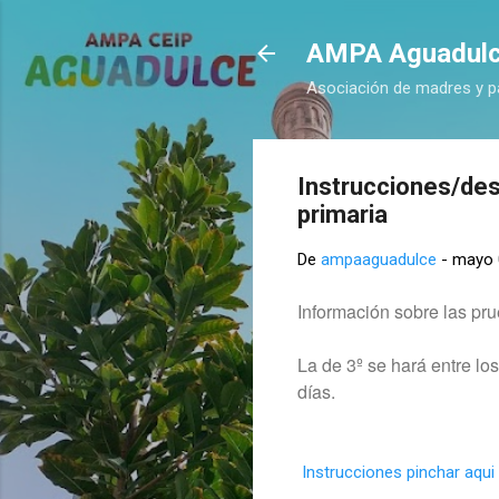
AMPA Aguadul
Asociación de madres y p
Instrucciones/desa
primaria
De
ampaaguadulce
-
mayo 
Información sobre las pru
La de 3º se hará entre lo
días.
Instrucciones pinchar aqui