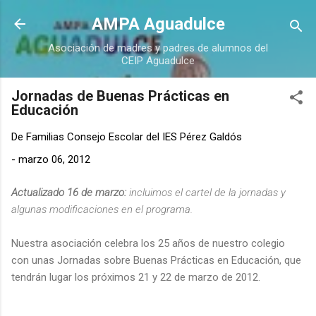
Ir al contenido principal
AMPA Aguadulce
Asociación de madres y padres de alumnos del
CEIP Aguadulce
Jornadas de Buenas Prácticas en
Educación
De
Familias Consejo Escolar del IES Pérez Galdós
-
marzo 06, 2012
Actualizado 16 de marzo:
incluimos el cartel de la jornadas y
algunas modificaciones en el programa.
Nuestra asociación celebra los 25 años de nuestro colegio
con unas Jornadas sobre Buenas Prácticas en Educación, que
tendrán lugar los próximos 21 y 22 de marzo de 2012.