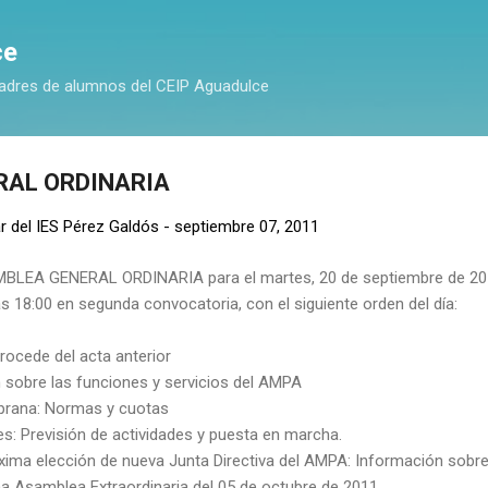
Ir al contenido principal
ce
adres de alumnos del CEIP Aguadulce
RAL ORDINARIA
r del IES Pérez Galdós
-
septiembre 07, 2011
LEA GENERAL ORDINARIA para el martes, 20 de septiembre de 2011
as 18:00 en segunda convocatoria, con el siguiente orden del día:
procede del acta anterior
n sobre las funciones y servicios del AMPA
mprana: Normas y cuotas
es: Previsión de actividades y puesta en marcha.
óxima elección de nueva Junta Directiva del AMPA: Información sobr
ma Asamblea Extraordinaria del 05 de octubre de 2011.