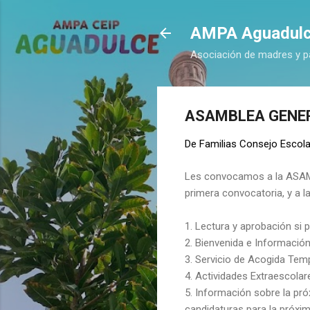
AMPA Aguadul
Asociación de madres y p
ASAMBLEA GENE
De
Familias Consejo Escola
Les convocamos a la ASAMB
primera convocatoria, y a l
1. Lectura y aprobación si 
2. Bienvenida e Informació
3. Servicio de Acogida Te
4. Actividades Extraescolar
5. Información sobre la pr
candidaturas para la próxi