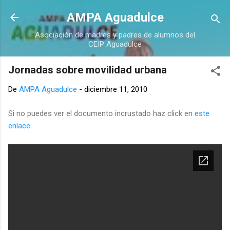
Ir al contenido principal
AMPA Aguadulce
Asociación de madres y padres de alumnos del
CEIP Aguadulce
Jornadas sobre movilidad urbana
De
AMPA Aguadulce
-
diciembre 11, 2010
Si no puedes ver el documento incrustado haz click en
este
enlace