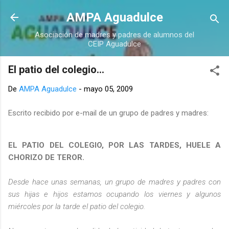
Ir al contenido principal
AMPA Aguadulce
Asociación de madres y padres de alumnos del
CEIP Aguadulce
El patio del colegio...
De
AMPA Aguadulce
-
mayo 05, 2009
Escrito recibido por e-mail de un grupo de padres y madres:
EL PATIO DEL COLEGIO, POR LAS TARDES, HUELE A
CHORIZO DE TEROR.
Desde hace unas semanas, un grupo de madres y padres con
sus hijas e hijos estamos ocupando los viernes y algunos
miércoles por la tarde el patio del colegio.