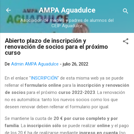
Ir al contenido principal
AMPA Aguadulce
Asociación de madres y padres de alumnos del
CEIP Aguadulce
Abierto plazo de inscripción y
renovación de socios para el próximo
curso
De
Admin AMPA Aguadulce
-
julio 26, 2022
En el enlace "
INSCRIPCIÓN
" de esta misma web ya se puede
rellenar el
formulario online
para la
inscripción y renovación
de socios
para el próximo
curso 2022-2023
. La renovación
no es automática: tanto los nuevos socios como los que
deseen renovar deben rellenar el formulario por igual.
Se mantiene la cuota de
20 € por curso completo y por
familia
. La
inscripción sólo
se puede realizar
online
y el pago
de los 20 € ha de realizarse mediante
ingreso en cuenta
(no