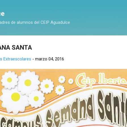
Ir al contenido principal
ce
adres de alumnos del CEIP Aguadulce
ANA SANTA
s Extraescolares
-
marzo 04, 2016