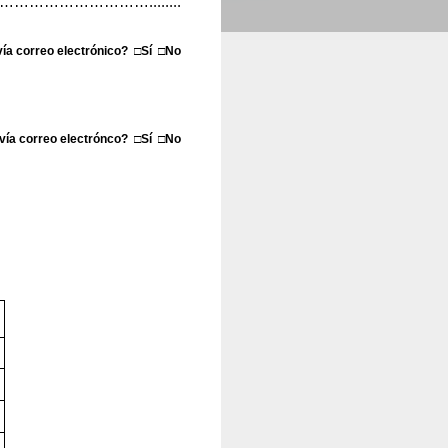
 ……………………………........
vía correo electrónico? □Sí □No
 vía correo electrónco? □Sí □No