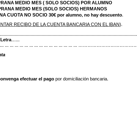
PRANA MEDIO MES ( SOLO SOCIOS) POR ALUMNO
PRANA MEDIO MES (SOLO SOCIOS) HERMANOS
 CUOTA NO SOCIO 30€ por alumno, no hay descuento
.
NTAR RECIBO DE LA CUENTA BANCARIA CON EL IBAN
).
................................................................................................................
.
Letra
…...
 ... ... ... ... ... ... ... ... ... ... ... ... ... ... ... ... ... ………………………………
nta
convenga efectuar el pago
por domiciliación bancaria.