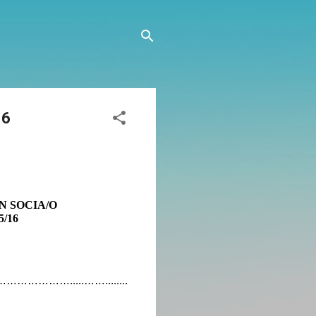
16
N SOCIA/O
/16
………….....……........