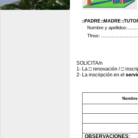
PADRE
MADRE
TUTO
□
□
□
Nombre y apelli
Tfnos: …………………
SOLICITA/n
1- La
□
renovación /
□
inscr
2- La inscripción en el
serv
Nombre 
OBSERVACIONES: