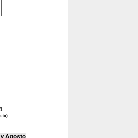
4
cio)
 y Agosto