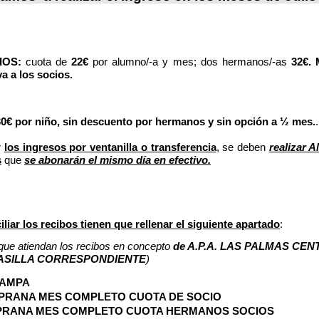
IOS:
cuota de
22€
por alumno/-a y mes; dos hermanos/-as
32€. 
a a los socios.
30€ por niño, sin descuento por hermanos y sin opción a ½ mes.
.
r
los ingresos por ventanilla o transferencia
, se deben
realizar 
s
que
se abonarán el mismo día en efectivo.
liar los recibos tienen que rellenar el siguiente apartado
:
ue atiendan los recibos en concepto
de A.P.A. LAS PALMAS CENT
ASILLA CORRESPONDIENTE
)
 AMPA
MPRANA MES COMPLETO CUOTA DE SOCIO
MPRANA MES COMPLETO CUOTA HERMANOS SOCIOS