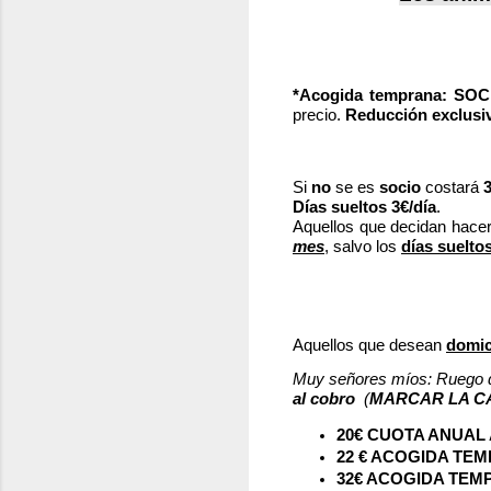
*Acogida temprana:
SOC
precio.
Reducción exclusiv
Si
no
se es
socio
costará
Días sueltos
3€/día
.
Aquellos que decidan hace
mes
, salvo los
días suelto
Aquellos que desean
domici
Muy señores míos: Ruego q
al cobro
(
MARCAR LA C
20€ CUOTA ANUAL
22 € ACOGIDA TE
32€ ACOGIDA TE