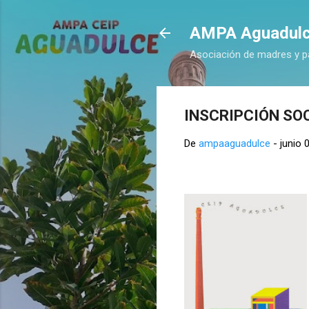
AMPA Aguadul
Asociación de madres y p
INSCRIPCIÓN SO
De
ampaaguadulce
-
junio 