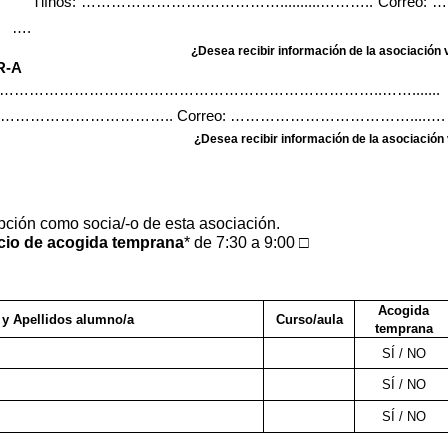
Tlfnos: …………………….……………..........……….. Correo:
….
¿Desea recibir información de la asociación 
R-A
dos:…….…………………………………………………………………..…….......
……………………………….. Correo: ………………………………....….
¿Desea recibir información de la asociación
ipción como socia/-o de esta asociación.
icio de acogida temprana
* de 7:30 a 9:00
□
Acogida
y Apellidos alumno/a
Curso/aula
temprana
SÍ / NO
SÍ / NO
SÍ / NO