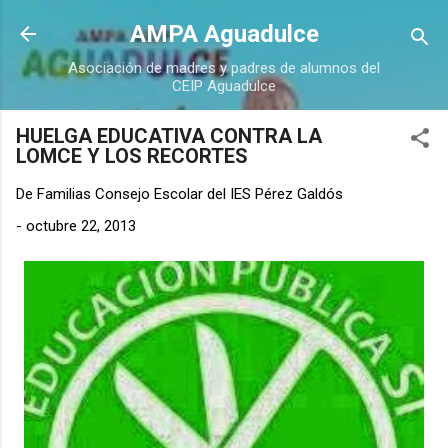
Ir al contenido principal
AMPA Aguadulce
Asociación de madres y padres de alumnos del
CEIP Aguadulce
HUELGA EDUCATIVA CONTRA LA
LOMCE Y LOS RECORTES
De
Familias Consejo Escolar del IES Pérez Galdós
-
octubre 22, 2013