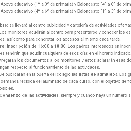
: Apoyo educativo (1º a 3º de primaria) y Baloncesto (4º a 6º de prim
: Apoyo educativo (4º a 6º de primaria) y Baloncesto (1º a 3º de prim
bre:
se llevará al centro publicidad y cartelería de actividades ofert
Los monitores acudirán al centro para presentarse y conocer los e
ades, así como para concretar los accesos al mismo cada tarde.
bre:
Inscripción de 16:00 a 18:00
. Los padres interesados en inscri
des tendrán que acudir cualquiera de esos días en el horario indicado.
ntregarán los documentos a los monitores y estos aclararán esas do
ngan respecto al funcionamiento de las actividades.
Se publicarán en la puerta del colegio las
listas de admitidos
. Los 
a demanda recibida del alumnado de cada curso, con el objetivo de 
sibles.
Comienzo de las actividades
, siempre y cuando haya un número suf