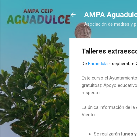
AMPA Aguadul
Asociación de madres y p
Talleres extraesc
De
Farándula
-
septiembre 
Este curso el Ayuntamiento
gratuitos): Apoyo educativ
respecto.
La única información de la 
Viento:
Se realizarán
lunes y