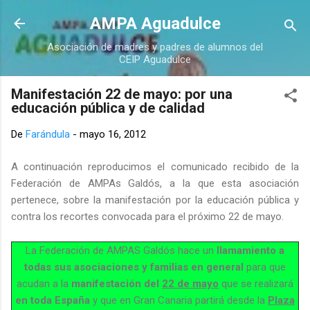
Ir al contenido principal
AMPA Aguadulce
Asociación de madres y padres de alumnos del
CEIP Aguadulce
Manifestación 22 de mayo: por una
educación pública y de calidad
De
Farándula
-
mayo 16, 2012
A continuación reproducimos el comunicado recibido de la
Federación de AMPAs Galdós, a la que esta asociación
pertenece, sobre la manifestación por la educación pública y
contra los recortes convocada para el próximo 22 de mayo.
La Federación de AMPAS Galdós hace un
llamamiento a
todas sus asociaciones y familias en general
para que
acudan a la
manifestación del
22 de mayo
que se realizará
en toda España
y que en Gran Canaria partirá desde la
Plaza