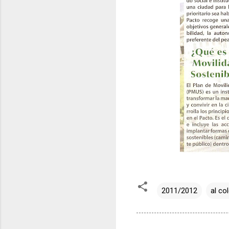
2011/2012
al col