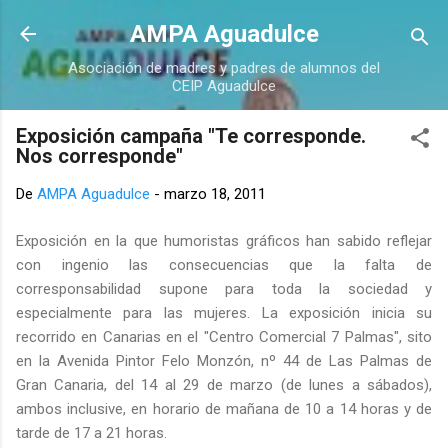
Ir al contenido principal
AMPA Aguadulce
Asociación de madres y padres de alumnos del
CEIP Aguadulce
Exposición campaña "Te corresponde.
Nos corresponde"
De
AMPA Aguadulce
-
marzo 18, 2011
Exposición en la que humoristas gráficos han sabido reflejar
con ingenio las consecuencias que la falta de
corresponsabilidad supone para toda la sociedad y
especialmente para las mujeres. La exposición inicia su
recorrido en Canarias en el "Centro Comercial 7 Palmas", sito
en la Avenida Pintor Felo Monzón, nº 44 de Las Palmas de
Gran Canaria, del 14 al 29 de marzo (de lunes a sábados),
ambos inclusive, en horario de mañana de 10 a 14 horas y de
tarde de 17 a 21 horas.