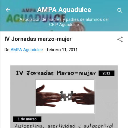
Ir al contenido principal
AMPA Aguadulce
Asociación de madres y padres de alumnos del
CEIP Aguadulce
IV Jornadas marzo-mujer
De
AMPA Aguadulce
-
febrero 11, 2011