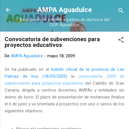
Ir al contenido principal
AMPA Aguadulce
Asociación de madres y padres de alumnos del
CEIP Aguadulce
Convocatoria de subvenciones para
proyectos educativos
De
AMPA Aguadulce
-
mayo 18, 2009
Se ha publicado en el
boletín oficial de la provincia de Las
Palmas de hoy (18/05/2009)
la
convocatoria 2009 de
subvenciones para proyectos educativos
del Cabildo de Gran
Canaria, dirigida a centros docentes, AMPAs y entidades sin
ánimo de lucro. El plazo de presentación de instancias finaliza
el 6 de junio y va orientada a proyectos con uno o varios de los
siguientes objetivos:
Mejora del rendimiento académico