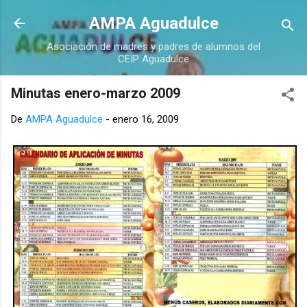
Ir al contenido principal
AMPA Aguadulce
Asociación de madres y padres de alumnos del
CEIP Aguadulce
Minutas enero-marzo 2009
De
AMPA Aguadulce
-
enero 16, 2009