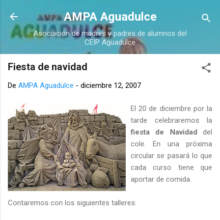
Ir al contenido principal
AMPA Aguadulce
Asociación de madres y padres de alumnos del
CEIP Aguadulce
Fiesta de navidad
De
AMPA Aguadulce
-
diciembre 12, 2007
El 20 de diciembre por la
tarde celebraremos la
fiesta de Navidad
del
cole. En una próxima
circular se pasará lo que
cada curso tiene que
aportar de comida.
Contaremos con los siguientes talleres: