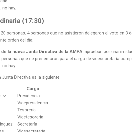
dad.
s
: no hay.
inaria (17:30)
 20 personas. 4 personas que no asistieron delegaron el voto en 3 d
ente orden del día:
 de la nueva Junta Directiva de la AMPA
: aprueban por unanimida
 personas que se presentaron para el cargo de vicesecretaría compar
s
: no hay.
Junta Directiva es la siguiente:
Cargo
mez
Presidencia
Vicepresidencia
Tesorería
Vicetesorería
inguez
Secretaría
ias
Vicesecretaría