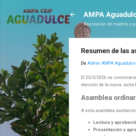
AMPA Aguadul
Asociación de madres y p
Resumen de las a
De
Admin AMPA Aguadulce
El 25/5/2026 se convocaron
elección de la nueva Junta 
Asamblea ordinar
A esta asamblea asistieron 
Lectura y aprobació
Presentación y apro