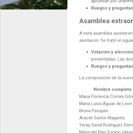
aprueban por unanimi
Ruegos y pregunta
Asamblea extraord
A esta asamblea asistieron
asistieron. Se trató el sigui
Votación y elección
presentadas. Las dos
Ruegos y pregunta
La composición de la nueva 
Nombre completo
Maria Florencia Comini Gó
Maria Luisa Aguiar de Leon
Bruna Pasquini
Araceli Sastre Maganto
Yeray David Rodriguez Dom
María del Pino Espino Igles