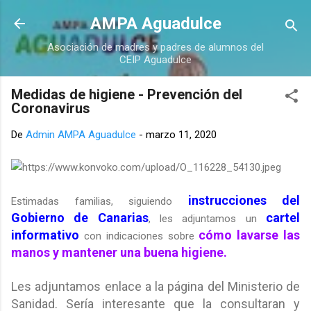
Ir al contenido principal
AMPA Aguadulce
Asociación de madres y padres de alumnos del
CEIP Aguadulce
Medidas de higiene - Prevención del
Coronavirus
De
Admin AMPA Aguadulce
-
marzo 11, 2020
instrucciones del
Estimadas familias, siguiendo
Gobierno de Canarias
cartel
, les adjuntamos un
informativo
cómo lavarse las
con indicaciones sobre
manos y mantener una buena higiene.
Les adjuntamos enlace a la página del Ministerio de
Sanidad. Sería interesante que la consultaran y