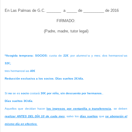
En Las Palmas de G.C. _______ a _____ de __________ de 2016
FIRMADO:
(Padre, madre, tutor legal)
*Acogida temprana:
SOCIOS:
cuota de
22€
por alumno/-a y mes; dos hermanos/-as
32€;
tres hermanos/-as
40€
Reducción exclusiva a los socios. Días sueltos 2€/día.
Si
no
se es
socio
costará
30€ por niño, sin descuento por hermanos.
.
Días sueltos
3€/día
.
Aquellos que decidan hacer
los ingresos por ventanilla o transferencia
, se deben
realizar ANTES DEL DÍA 10 de cada mes
, salvo los
días sueltos
que
se abonarán el
mismo día en efectivo.