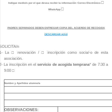
□
Indique medio/s por el que desea recibir la información: Correo Electrónico
□
WhatsApp
PADRES SEPARADOS DEBEN ENTREGAR COPIA DEL ACUERDO DE RECOGIDA
DESCARGAR AQUI
SOLICITA/n
1- La
□
renovación /
□
inscripción como socia/-o de esta
asociación.
2- La inscripción en el
servicio de acogida temprana
* de 7:30 a
9:00
□
Nombre y Apellidos alumno/a
OBSERVACIONES: