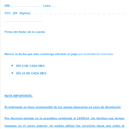
DNI
:.....................................
Letra
…...
CCC (20 Dígitos)
... ... ... ... ... ... ... ... ... ... ... ... ... ... ... ... ... ... ... ...
…………………………………
Firma del titular de la cuenta
Marcar la fecha que más convenga efectuar el pago
por domiciliación bancaria.
DÍA 3 DE CADA MES
DÍA 10 DE CADA MES
NOTA IMPORTANTE:
El ordenante se hace responsable de los gastos bancarios en caso de devolución
.
Por decisión tomada en la asamblea celebrada el 12/06/14, las familias que tengan
impagos en el curso anterior, no podrán utilizar los servicios hasta que estén al