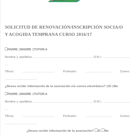
SOLICITUD DE RENOVACIÓN/INSCRIPCIÓN SOCIA/O
Y ACOGIDA TEMPRANA CURSO 2016/17
□
PADRE
□
MADRE
□
TUTOR-A
Nombre y apellidos:…………………………………………………… D.N.I.: ……….....……........
…
Tlfnos: …………….………….… Profesión: …….......………….. Correo:
…………………………..
¿Desea recibir información de la asociación vía correo electrónico? □Sí □No
□
PADRE
□
MADRE
□
TUTOR-A
Nombre y apellidos:…………………………………………………… D.N.I.: ……….....……........
…
Tlfnos: …………….………….… Profesión: …….......………….. Correo:
…………………………..
□
□
¿Desea recibir información de la asociación?
Sí
No