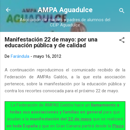
Ir al contenido principal
AMPA Aguadulce
Asociación de madres y padres de alumnos del
CEIP Aguadulce
Manifestación 22 de mayo: por una
educación pública y de calidad
De
Farándula
-
mayo 16, 2012
A continuación reproducimos el comunicado recibido de la
Federación de AMPAs Galdós, a la que esta asociación
pertenece, sobre la manifestación por la educación pública y
contra los recortes convocada para el próximo 22 de mayo.
La Federación de AMPAS Galdós hace un
llamamiento a
todas sus asociaciones y familias en general
para que
acudan a la
manifestación del
22 de mayo
que se realizará
en toda España
y que en Gran Canaria partirá desde la
Plaza