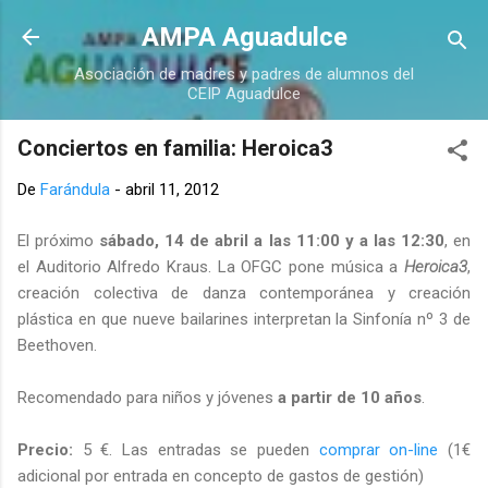
Ir al contenido principal
AMPA Aguadulce
Asociación de madres y padres de alumnos del
CEIP Aguadulce
Conciertos en familia: Heroica3
De
Farándula
-
abril 11, 2012
El próximo
sábado, 14 de abril a las 11:00 y a las 12:30
, en
el Auditorio Alfredo Kraus. La OFGC pone música a
Heroica3
,
creación colectiva de danza contemporánea y creación
plástica en que nueve bailarines interpretan la Sinfonía nº 3 de
Beethoven.
Recomendado para niños y jóvenes
a partir de 10 años
.
Precio:
5 €. Las entradas se pueden
comprar on-line
(1€
adicional por entrada en concepto de gastos de gestión)