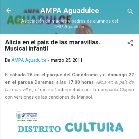
Ir al contenido principal
AMPA Aguadulce
Asociación de madres y padres de alumnos del
CEIP Aguadulce
Alicia en el país de las maravillas.
Musical infantil
De
AMPA Aguadulce
-
marzo 25, 2011
El
sábado 26 en el parque del Canódromo
y el
domingo 27
en el parque Doramas
, a las
17:00 horas
,
Alicia en el país de
las maravillas, el musical
, interpretada por la compañía Clapso
con versiones de las canciones de Marisol.