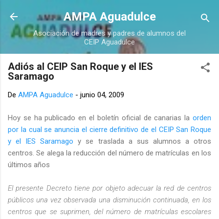
Ir al contenido principal
AMPA Aguadulce
Asociación de madres y padres de alumnos del
CEIP Aguadulce
Adiós al CEIP San Roque y el IES
Saramago
De
AMPA Aguadulce
-
junio 04, 2009
Hoy se ha publicado en el boletín oficial de canarias la
orden
por la cual se anuncia el cierre definitivo de el CEIP San Roque
y el IES Saramago
y se traslada a sus alumnos a otros
centros. Se alega la reducción del número de matrículas en los
últimos años
El presente Decreto tiene por objeto adecuar la red de centros
públicos una vez observada una disminución continuada, en los
centros que se suprimen, del número de matrículas escolares